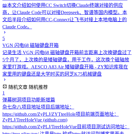
📖本文介绍如何使用CC Switch切换Claude终端对接的供应
商，让Claude Code可以对接Deepseek、智谱等国内模型。本
文后半段介绍如何用CC-Connect让飞书对接上本地电脑上的
Claude Code。
5
VGN 闪电68 磁轴键盘开箱
记录生活
VGN 闪电68 磁轴键盘开箱前言距离上次换键盘过了
5个月了，上次换的是矮轴键盘，用于工作，这次换个磁轴放
家里打游戏。AESCO A83 Air 矮轴键盘开箱 - ZY知识库我在
家里用的键盘还是大学时买的珂芝K75机械键盘
随机文章
随机推荐
1
弹幕树洞项目功能新增篇
杂七杂八
项目地址项目后端地址：
https://github.com/ZyPLJ/ZYTteeHole项目前端页面地址：
ZyPLJ/TreeHoleVue (github.com)
https://github.com/ZyPLJ/TreeHoleVue目前项目测试访问地址：
http://tree.pljzy.top/ 注意是http,输成https就访问到博客里面去