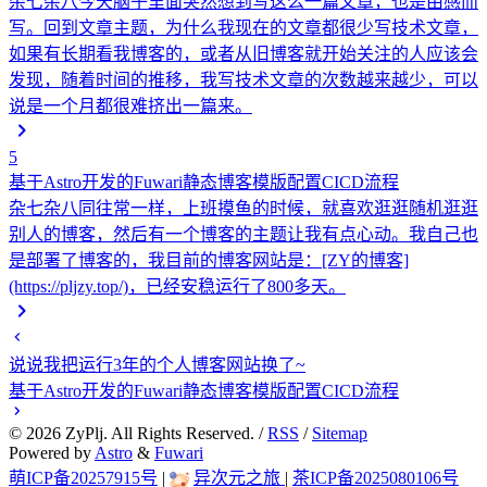
杂七杂八
今天脑子里面突然想到写这么一篇文章，也是由感而
写。回到文章主题，为什么我现在的文章都很少写技术文章，
如果有长期看我博客的，或者从旧博客就开始关注的人应该会
发现，随着时间的推移，我写技术文章的次数越来越少，可以
说是一个月都很难挤出一篇来。
5
基于Astro开发的Fuwari静态博客模版配置CICD流程
杂七杂八
同往常一样，上班摸鱼的时候，就喜欢逛逛随机逛逛
别人的博客，然后有一个博客的主题让我有点心动。我自己也
是部署了博客的，我目前的博客网站是：[ZY的博客]
(https://pljzy.top/)，已经安稳运行了800多天。
说说我把运行3年的个人博客网站换了~
基于Astro开发的Fuwari静态博客模版配置CICD流程
©
2026
ZyPlj. All Rights Reserved. /
RSS
/
Sitemap
Powered by
Astro
&
Fuwari
萌ICP备20257915号
|
异次元之旅
|
茶ICP备2025080106号