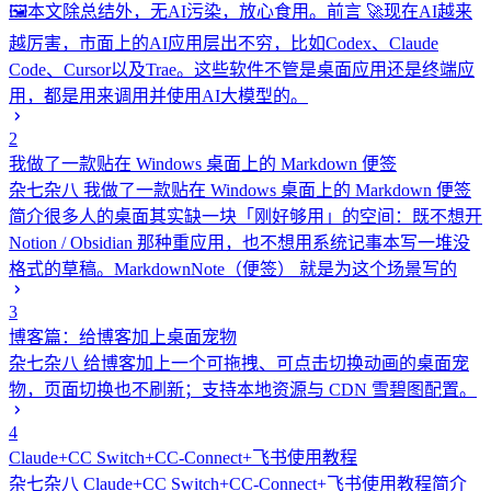
🖼️本文除总结外，无AI污染，放心食用。前言 🚀现在AI越来
越厉害，市面上的AI应用层出不穷，比如Codex、Claude
Code、Cursor以及Trae。这些软件不管是桌面应用还是终端应
用，都是用来调用并使用AI大模型的。
2
我做了一款贴在 Windows 桌面上的 Markdown 便签
杂七杂八
我做了一款贴在 Windows 桌面上的 Markdown 便签
简介很多人的桌面其实缺一块「刚好够用」的空间：既不想开
Notion / Obsidian 那种重应用，也不想用系统记事本写一堆没
格式的草稿。MarkdownNote（便签） 就是为这个场景写的
3
博客篇：给博客加上桌面宠物
杂七杂八
给博客加上一个可拖拽、可点击切换动画的桌面宠
物，页面切换也不刷新；支持本地资源与 CDN 雪碧图配置。
4
Claude+CC Switch+CC-Connect+飞书使用教程
杂七杂八
Claude+CC Switch+CC-Connect+飞书使用教程简介