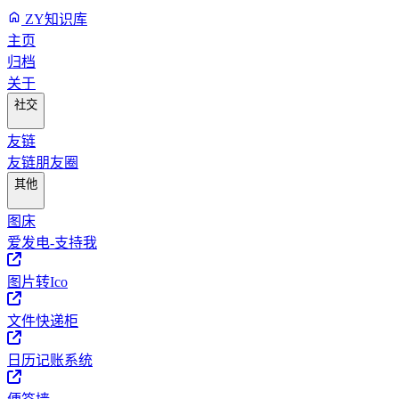
ZY知识库
主页
归档
关于
社交
友链
友链朋友圈
其他
图床
爱发电-支持我
图片转Ico
文件快递柜
日历记账系统