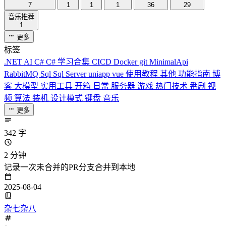
7
1
1
1
36
29
音乐推荐
1
更多
标签
.NET
AI
C#
C# 学习合集
CICD
Docker
git
MinimalApi
RabbitMQ
Sql
Sql Server
uniapp
vue
使用教程
其他
功能指南
博
客
大模型
实用工具
开箱
日常
服务器
游戏
热门技术
番剧
视
频
算法
装机
设计模式
键盘
音乐
更多
342 字
2 分钟
记录一次未合并的PR分支合并到本地
2025-08-04
杂七杂八