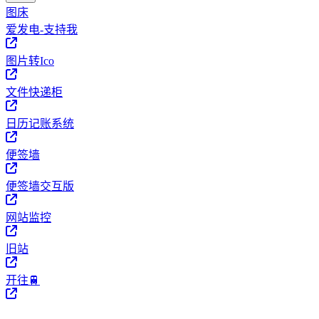
图床
爱发电-支持我
图片转Ico
文件快递柜
日历记账系统
便签墙
便签墙交互版
网站监控
旧站
开往🚆