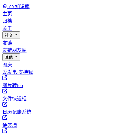
ZY知识库
主页
归档
关于
社交
友链
友链朋友圈
其他
图床
爱发电-支持我
图片转Ico
文件快递柜
日历记账系统
便签墙