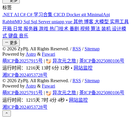
更多
标签
.NET
AI
C#
C# 学习合集
CICD
Docker
git
MinimalApi
RabbitMQ
Sql
Sql Server
uniapp
vue
其他
博客
大模型
实用工具
开箱
日常
服务器
游戏
热门技术
番剧
视频
算法
装机
设计模
式
键盘
音乐
更多
©
2026
ZyPlj. All Rights Reserved. /
RSS
/
Sitemap
Powered by
Astro
&
Fuwari
萌ICP备20257915号
|
异次元之旅
|
茶ICP备2025080106号
运行时间：
1216天 13时 6分 13秒
•
网站监控
湘ICP备2024053728号
©
2026
ZyPlj. All Rights Reserved. /
RSS
/
Sitemap
Powered by
Astro
&
Fuwari
萌ICP备20257915号
|
异次元之旅
|
茶ICP备2025080106号
运行时间：
1215天 7时 4分 4秒
•
网站监控
湘ICP备2024053728号