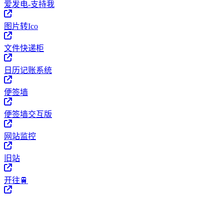
爱发电-支持我
图片转Ico
文件快递柜
日历记账系统
便签墙
便签墙交互版
网站监控
旧站
开往🚆