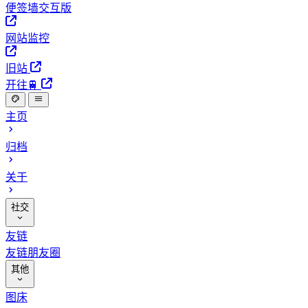
便签墙交互版
网站监控
旧站
开往🚆
主页
归档
关于
社交
友链
友链朋友圈
其他
图床