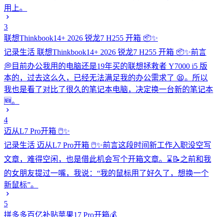
用上。
3
联想Thinkbook14+ 2026 锐龙7 H255 开箱 📦✨
记录生活
联想Thinkbook14+ 2026 锐龙7 H255 开箱 📦✨前言
💭目前办公我用的电脑还是19年买的联想拯救者 Y7000 i5 版
本的，过去这么久，已经无法满足我的办公需求了 😫。所以
我也是看了对比了很久的笔记本电脑，决定换一台新的笔记本
🆕。
4
迈从L7 Pro开箱 🖱️✨
记录生活
迈从L7 Pro开箱 🖱️✨前言这段时间新工作入职没空写
文章，难得空闲，也是借此机会写个开箱文章。⌛📝之前和我
的女朋友提过一嘴，我说：“我的鼠标用了好久了，想换一个
新鼠标”。
5
拼多多百亿补贴苹果17 Pro开箱💰