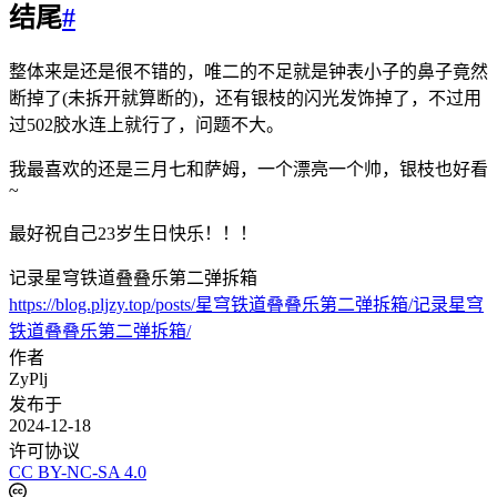
结尾
#
整体来是还是很不错的，唯二的不足就是钟表小子的鼻子竟然
断掉了(未拆开就算断的)，还有银枝的闪光发饰掉了，不过用
过502胶水连上就行了，问题不大。
我最喜欢的还是三月七和萨姆，一个漂亮一个帅，银枝也好看
~
最好祝自己23岁生日快乐！！！
记录星穹铁道叠叠乐第二弹拆箱
https://blog.pljzy.top/posts/星穹铁道叠叠乐第二弹拆箱/记录星穹
铁道叠叠乐第二弹拆箱/
作者
ZyPlj
发布于
2024-12-18
许可协议
CC BY-NC-SA 4.0