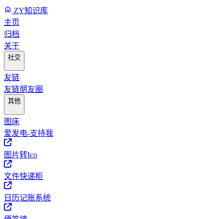
ZY知识库
主页
归档
关于
社交
友链
友链朋友圈
其他
图床
爱发电-支持我
图片转Ico
文件快递柜
日历记账系统