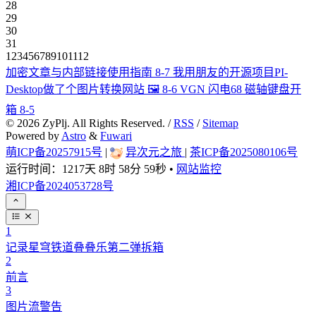
28
29
30
31
1
2
3
4
5
6
7
8
9
10
11
12
加密文章与内部链接使用指南
8-7
我用朋友的开源项目PI-
Desktop做了个图片转换网站 🖼️
8-6
VGN 闪电68 磁轴键盘开
箱
8-5
©
2026
ZyPlj. All Rights Reserved. /
RSS
/
Sitemap
Powered by
Astro
&
Fuwari
萌ICP备20257915号
|
异次元之旅
|
茶ICP备2025080106号
运行时间：
1217天 8时 58分 59秒
•
网站监控
湘ICP备2024053728号
1
记录星穹铁道叠叠乐第二弹拆箱
2
前言
3
图片流警告