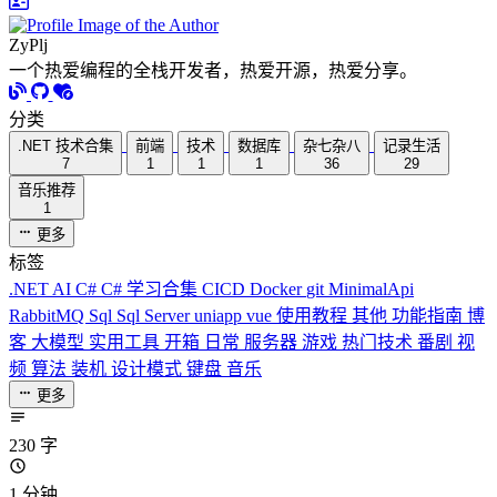
ZyPlj
一个热爱编程的全栈开发者，热爱开源，热爱分享。
分类
.NET 技术合集
前端
技术
数据库
杂七杂八
记录生活
7
1
1
1
36
29
音乐推荐
1
更多
标签
.NET
AI
C#
C# 学习合集
CICD
Docker
git
MinimalApi
RabbitMQ
Sql
Sql Server
uniapp
vue
使用教程
其他
功能指南
博
客
大模型
实用工具
开箱
日常
服务器
游戏
热门技术
番剧
视
频
算法
装机
设计模式
键盘
音乐
更多
230 字
1 分钟