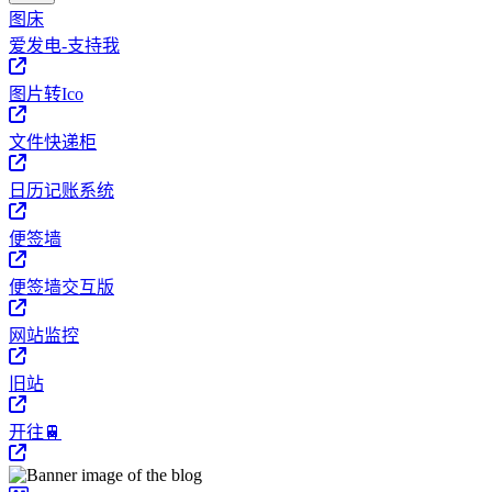
图床
爱发电-支持我
图片转Ico
文件快递柜
日历记账系统
便签墙
便签墙交互版
网站监控
旧站
开往🚆