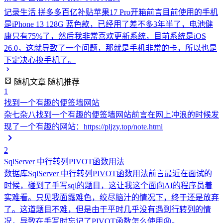
记录生活
拼多多百亿补贴苹果17 Pro开箱前言目前使用的手机
是iPhone 13 128G 蓝色款，已经用了差不多3年半了，电池健
康只有75%了，然后我非常喜欢更新系统，目前系统是iOS
26.0，这就导致了一个问题，那就是手机非常的卡，所以也是
下定决心换手机了。
随机文章
随机推荐
1
找到一个有趣的便签墙网站
杂七杂八
找到一个有趣的便签墙网站前言在网上冲浪的时候发
现了一个有趣的网站：https://pljzy.top/note.html
2
SqlServer 中行转列PIVOT函数用法
数据库
SqlServer 中行转列PIVOT函数用法前言最近在面试的
时候，碰到了手写sql的题目，这让我这个面向AI的程序员着
实难看。只见我面露难色，绞尽脑汁的情况下，终于还是放弃
了。这道题目不难，但是由于平时几乎没有遇到行转列的情
况，导致在手写时忘记了PIVOT函数怎么使用😩。