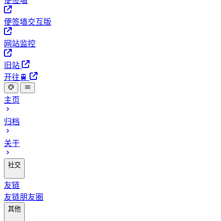
便签墙
便签墙交互版
网站监控
旧站
开往🚆
主页
归档
关于
社交
友链
友链朋友圈
其他