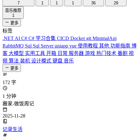
7
1
1
1
36
29
音乐推荐
1
更多
标签
.NET
AI
C#
C# 学习合集
CICD
Docker
git
MinimalApi
RabbitMQ
Sql
Sql Server
uniapp
vue
使用教程
其他
功能指南
博
客
大模型
实用工具
开箱
日常
服务器
游戏
热门技术
番剧
视
频
算法
装机
设计模式
键盘
音乐
更多
172 字
1 分钟
搬家-做饭周记
2025-11-28
记录生活