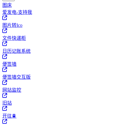
图床
爱发电-支持我
图片转Ico
文件快递柜
日历记账系统
便签墙
便签墙交互版
网站监控
旧站
开往🚆