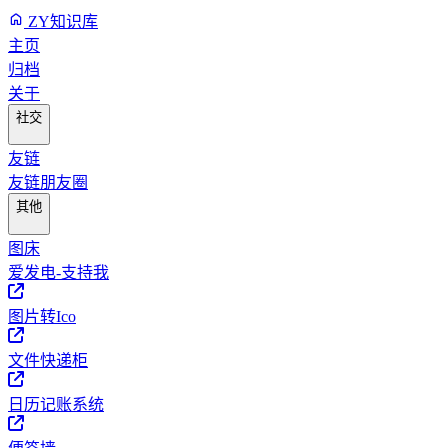
ZY知识库
主页
归档
关于
社交
友链
友链朋友圈
其他
图床
爱发电-支持我
图片转Ico
文件快递柜
日历记账系统