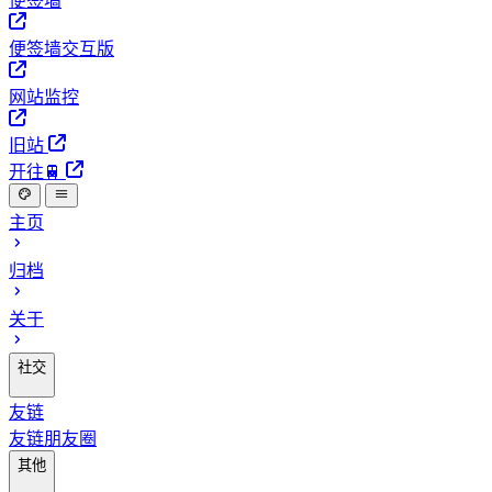
便签墙
便签墙交互版
网站监控
旧站
开往🚆
主页
归档
关于
社交
友链
友链朋友圈
其他