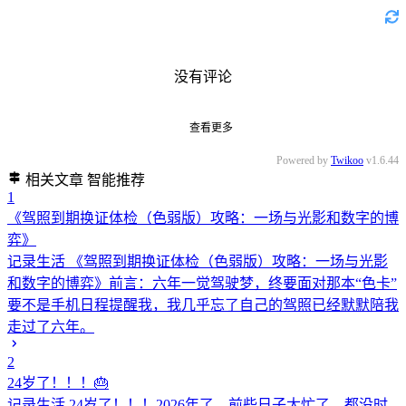
没有评论
查看更多
Powered by
Twikoo
v1.6.44
相关文章
智能推荐
1
《驾照到期换证体检（色弱版）攻略：一场与光影和数字的博
弈》
记录生活
《驾照到期换证体检（色弱版）攻略：一场与光影
和数字的博弈》前言：六年一觉驾驶梦，终要面对那本“色卡”
要不是手机日程提醒我，我几乎忘了自己的驾照已经默默陪我
走过了六年。
2
24岁了！！！🎂
记录生活
24岁了！！！2026年了，前些日子太忙了，都没时