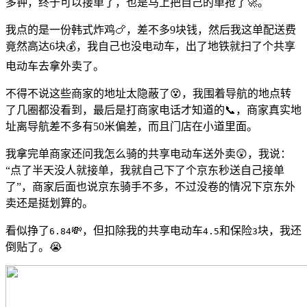
多钟，终于可以接单了，也是马上把自己的单抢了🚀。
我点的是一份韩式炸鸡🍗，差不多9块钱，然后我这单配送费
竟然高达6块💰，我自己也没电动车，出了地铁就扫了个共享
电动车去拿外卖了。
不得不说这些商家的地址太隐蔽了😵，我围着导航的地点转
了几圈都没看到，最后是打商家电话才知道的📞，商家真实地
址离导航差不多有50米偏差，而且门店在小道里面。
我拿完单商家还问我怎么骑的共享电动车送外卖😲，我说：
“点了半天没人就接单，我就自己下了个京东秒送自己接单
了”，商家后面也说京东骑手不多，不过没卷的情况下京东外
卖还是挺划算的。
看似挣了
💸，但扣除我的共享电动车
和保险
块，我还
6.84
4.5
3
倒贴了。😭