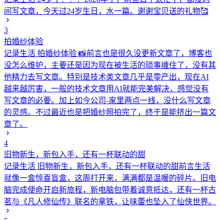
间写文章，今天过24岁生日，水一篇。谢谢宝贝送的礼物🥰
3
拍婚纱体验
记录生活
拍婚纱体验 📸前言也是很久没更新文章了，博客也
没怎么维护，主要还是因为现在被生活的琐事缠住了，没有其
他精力去写文章。特别是技术类文章几乎是零产出，现在AI
越来越厉害，一般的技术文章用AI就能完美解决，感觉没有
写文章的必要。加上如今公司-家里两点一线，没什么写文章
的灵感。不过最近也是把婚纱照拍完了，终于是能挤出一篇文
章了。
4
旧物新生，新包入手，还有一杯联动的甜
记录生活
旧物新生，新包入手，还有一杯联动的甜前言生活
就像一盒惊喜盲盒，这周打开来，满满都是温暖的碎片。旧电
脑完成使命开启新旅程，新电脑包带着诚意抵达，还有一杯古
茗与《凡人修仙传》联名的拿铁，让味蕾也坠入了仙侠世界。