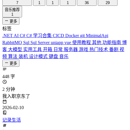
7
1
1
1
36
29
音乐推荐
1
更多
标签
.NET
AI
C#
C# 学习合集
CICD
Docker
git
MinimalApi
RabbitMQ
Sql
Sql Server
uniapp
vue
使用教程
其他
功能指南
博
客
大模型
实用工具
开箱
日常
服务器
游戏
热门技术
番剧
视
频
算法
装机
设计模式
键盘
音乐
更多
448 字
2 分钟
我入职京东了
2026-02-10
记录生活