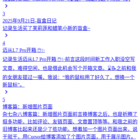
3
2025年9月21日-盲盒日记
记录生活
买了芙莉莲和蜡笔小新的盲盒~
4
迈从L7 Pro开箱 🖱️✨
记录生活
迈从L7 Pro开箱 🖱️✨前言这段时间新工作入职没空写
文章，难得空闲，也是借此机会写个开箱文章。⌛📝之前和我
的女朋友提过一嘴，我说：“我的鼠标用了好久了，想换一个
新鼠标”。
5
博客篇：新增图片页面
杂七杂八
博客篇：新增图片页面前言换博客之后，也是折腾了
挺多功能，比如评论、友链页面、文章置顶等等。和我之前的
旧博客比起来还是少了些功能。想着加一个图片页面出来，说
干就干，用Cursor给博客添加了个图片页面，用于展示图片。