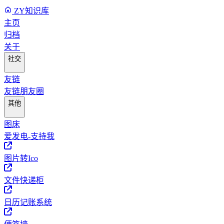
ZY知识库
主页
归档
关于
社交
友链
友链朋友圈
其他
图床
爱发电-支持我
图片转Ico
文件快递柜
日历记账系统