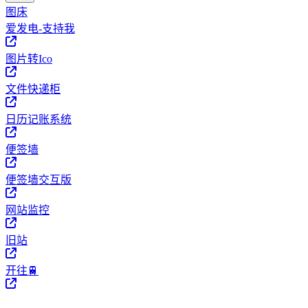
图床
爱发电-支持我
图片转Ico
文件快递柜
日历记账系统
便签墙
便签墙交互版
网站监控
旧站
开往🚆