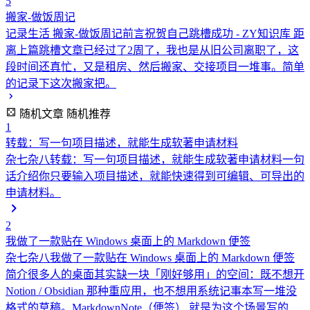
5
搬家-做饭周记
记录生活
搬家-做饭周记前言祝贺自己跳槽成功 - ZY知识库 距
离上篇跳槽文章已经过了2周了，我也是从旧公司离职了，这
段时间还真忙，又是租房、然后搬家、交接项目一堆事。简单
的记录下这次搬家把。
随机文章
随机推荐
1
转载：写一句项目描述，就能生成软著申请材料
杂七杂八
转载：写一句项目描述，就能生成软著申请材料一句
话介绍你只要输入项目描述，就能快速得到可编辑、可导出的
申请材料。
2
我做了一款贴在 Windows 桌面上的 Markdown 便签
杂七杂八
我做了一款贴在 Windows 桌面上的 Markdown 便签
简介很多人的桌面其实缺一块「刚好够用」的空间：既不想开
Notion / Obsidian 那种重应用，也不想用系统记事本写一堆没
格式的草稿。MarkdownNote（便签） 就是为这个场景写的