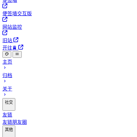
便签墙
便签墙交互版
网站监控
旧站
开往🚆
主页
归档
关于
社交
友链
友链朋友圈
其他