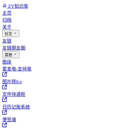
ZY知识库
主页
归档
关于
社交
友链
友链朋友圈
其他
图床
爱发电-支持我
图片转Ico
文件快递柜
日历记账系统
便签墙