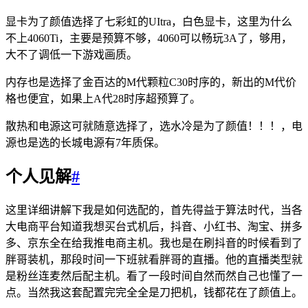
显卡为了颜值选择了七彩虹的UItra，白色显卡，这里为什么
不上4060Ti，主要是预算不够，4060可以畅玩3A了，够用，
大不了调低一下游戏画质。
内存也是选择了金百达的M代颗粒C30时序的，新出的M代价
格也便宜，如果上A代28时序超预算了。
散热和电源这可就随意选择了，选水冷是为了颜值！！！，电
源也是选的长城电源有7年质保。
个人见解
#
这里详细讲解下我是如何选配的，首先得益于算法时代，当各
大电商平台知道我想买台式机后，抖音、小红书、淘宝、拼多
多、京东全在给我推电商主机。我也是在刷抖音的时候看到了
胖哥装机，那段时间一下班就看胖哥的直播。他的直播类型就
是粉丝连麦然后配主机。看了一段时间自然而然自己也懂了一
点。当然我这套配置完完全全是刀把机，钱都花在了颜值上。