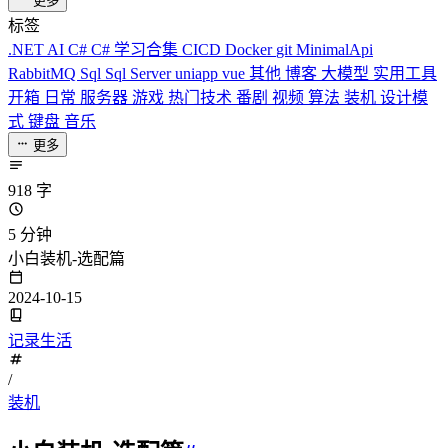
更多
标签
.NET
AI
C#
C# 学习合集
CICD
Docker
git
MinimalApi
RabbitMQ
Sql
Sql Server
uniapp
vue
其他
博客
大模型
实用工具
开箱
日常
服务器
游戏
热门技术
番剧
视频
算法
装机
设计模
式
键盘
音乐
更多
918 字
5 分钟
小白装机-选配篇
2024-10-15
记录生活
/
装机