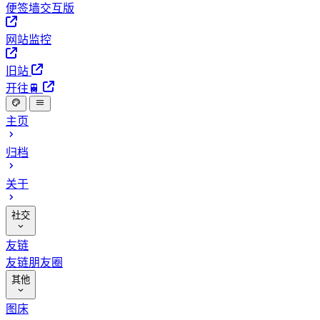
便签墙交互版
网站监控
旧站
开往🚆
主页
归档
关于
社交
友链
友链朋友圈
其他
图床