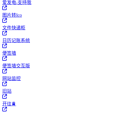
爱发电-支持我
图片转Ico
文件快递柜
日历记账系统
便签墙
便签墙交互版
网站监控
旧站
开往🚆