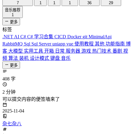
7
1
1
1
36
29
音乐推荐
1
更多
标签
.NET
AI
C#
C# 学习合集
CICD
Docker
git
MinimalApi
RabbitMQ
Sql
Sql Server
uniapp
vue
使用教程
其他
功能指南
博
客
大模型
实用工具
开箱
日常
服务器
游戏
热门技术
番剧
视
频
算法
装机
设计模式
键盘
音乐
更多
408 字
2 分钟
可以提交内容的便签墙来了
2025-11-04
杂七杂八