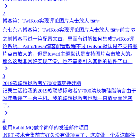
2
博客篇：TwiKoo实现评论图片点击放大 🖼️✨
杂七杂八
博客篇：TwiKoo实现评论图片点击放大 🖼️✨前言 💬
之前博客写过一篇配置文章，里面有讲解如何集成TwiKoo评
论系统。Astro/fuwai博客配置教程不过TwiKoo默认是不支持图
片点击放大的，但是fuwari主题默认是支持图片点击放大的。
那么这就非常好实现了💡，也不需要引入其他的插件了🙌。
3
2019款联想拯救者Y7000清灰换硅脂
记录生活
给我的2019款联想拯救者Y7000清灰换硅脂前言由于
24年新装了一台主机，我的联想拯救者也就一直放桌面吃灰
了。
4
使用RabbitMQ做个简单的发送邮件项目
.NET 技术合集
前言好久没有做项目了，这次做一个发送邮件