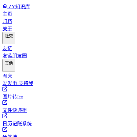
ZY知识库
主页
归档
关于
社交
友链
友链朋友圈
其他
图床
爱发电-支持我
图片转Ico
文件快递柜
日历记账系统