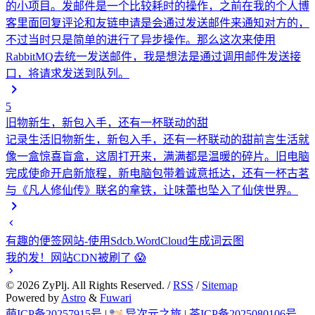
的小项目。发邮件是一个比较耗时的操作，之前在我的个人博
客里面回复评论和友链申请是会通过发送邮件来通知对方的，
不过当时只是简单的进行了异步操作。那么这次来使用
RabbitMQ去统一发送邮件，我是想法是通过调用邮件发送接
口，将请求发送到队列。
5
旧物新生，新包入手，还有一杯联动的甜
记录生活
旧物新生，新包入手，还有一杯联动的甜前言生活就
像一盒惊喜盲盒，这周打开来，满满都是温暖的碎片。旧电脑
完成使命开启新旅程，新电脑包带着诚意抵达，还有一杯古茗
与《凡人修仙传》联名的拿铁，让味蕾也坠入了仙侠世界。
有趣的便签网站-使用Sdcb.WordCloud生成词云图
我的发！网站CDN被刷了 😱
©
2026
ZyPlj. All Rights Reserved. /
RSS
/
Sitemap
Powered by
Astro
&
Fuwari
萌ICP备20257915号
|
异次元之旅
|
茶ICP备2025080106号