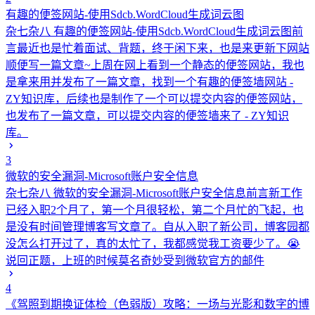
有趣的便签网站-使用Sdcb.WordCloud生成词云图
杂七杂八
有趣的便签网站-使用Sdcb.WordCloud生成词云图前
言最近也是忙着面试、背题，终于闲下来，也是来更新下网站
顺便写一篇文章~上周在网上看到一个静态的便签网站，我也
是拿来用并发布了一篇文章，找到一个有趣的便签墙网站 -
ZY知识库，后续也是制作了一个可以提交内容的便签网站，
也发布了一篇文章，可以提交内容的便签墙来了 - ZY知识
库。
3
微软的安全漏洞-Microsoft账户安全信息
杂七杂八
微软的安全漏洞-Microsoft账户安全信息前言新工作
已经入职2个月了，第一个月很轻松，第二个月忙的飞起，也
是没有时间管理博客写文章了。自从入职了新公司，博客园都
没怎么打开过了，真的太忙了，我都感觉我工资要少了。😭
说回正题，上班的时候莫名奇妙受到微软官方的邮件
4
《驾照到期换证体检（色弱版）攻略：一场与光影和数字的博