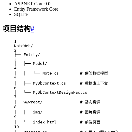
ASP.NET Core 9.0
Entity Framework Core
SQLite
项目结构
#
1
NoteWeb/
2
├── Entity/
3
│   ├── Model/
4
│   │   └── Note.cs         # 便签数据模型
5
│   ├── MyDbContext.cs      # 数据库上下文
6
│   └── MyDbContextDesignFac.cs
7
├── wwwroot/                # 静态资源
8
│   ├── img/                # 图片资源
9
│   └── index.html          # 前端页面
10