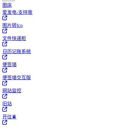
图床
爱发电-支持我
图片转Ico
文件快递柜
日历记账系统
便签墙
便签墙交互版
网站监控
旧站
开往🚆