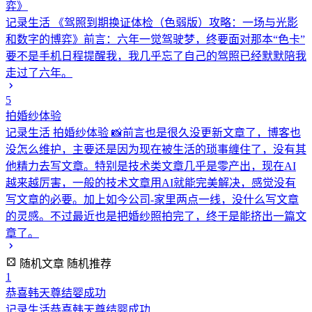
弈》
记录生活
《驾照到期换证体检（色弱版）攻略：一场与光影
和数字的博弈》前言：六年一觉驾驶梦，终要面对那本“色卡”
要不是手机日程提醒我，我几乎忘了自己的驾照已经默默陪我
走过了六年。
5
拍婚纱体验
记录生活
拍婚纱体验 📸前言也是很久没更新文章了，博客也
没怎么维护，主要还是因为现在被生活的琐事缠住了，没有其
他精力去写文章。特别是技术类文章几乎是零产出，现在AI
越来越厉害，一般的技术文章用AI就能完美解决，感觉没有
写文章的必要。加上如今公司-家里两点一线，没什么写文章
的灵感。不过最近也是把婚纱照拍完了，终于是能挤出一篇文
章了。
随机文章
随机推荐
1
恭喜韩天尊结婴成功
记录生活
恭喜韩天尊结婴成功