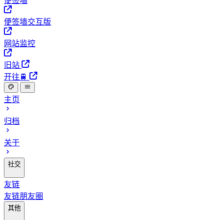
便签墙
便签墙交互版
网站监控
旧站
开往🚆
主页
归档
关于
社交
友链
友链朋友圈
其他