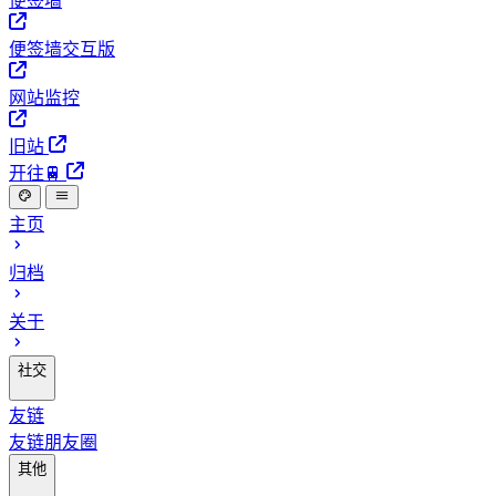
便签墙
便签墙交互版
网站监控
旧站
开往🚆
主页
归档
关于
社交
友链
友链朋友圈
其他