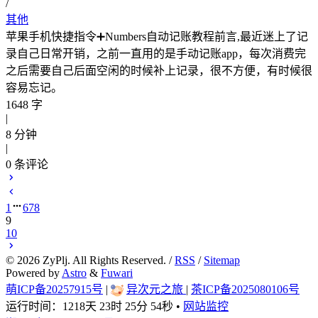
/
其他
苹果手机快捷指令➕Numbers自动记账教程前言,最近迷上了记
录自己日常开销，之前一直用的是手动记账app，每次消费完
之后需要自己后面空闲的时候补上记录，很不方便，有时候很
容易忘记。
1648 字
|
8 分钟
|
0
条评论
1
6
7
8
9
10
©
2026
ZyPlj. All Rights Reserved. /
RSS
/
Sitemap
Powered by
Astro
&
Fuwari
萌ICP备20257915号
|
异次元之旅
|
茶ICP备2025080106号
运行时间：
1218天 23时 25分 55秒
•
网站监控