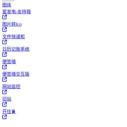
图床
爱发电-支持我
图片转Ico
文件快递柜
日历记账系统
便签墙
便签墙交互版
网站监控
旧站
开往🚆