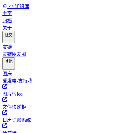
ZY知识库
主页
归档
关于
社交
友链
友链朋友圈
其他
图床
爱发电-支持我
图片转Ico
文件快递柜
日历记账系统