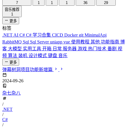
7
1
1
1
36
29
音乐推荐
1
更多
标签
.NET
AI
C#
C# 学习合集
CICD
Docker
git
MinimalApi
RabbitMQ
Sql
Sql Server
uniapp
vue
使用教程
其他
功能指南
博
客
大模型
实用工具
开箱
日常
服务器
游戏
热门技术
番剧
视
频
算法
装机
设计模式
键盘
音乐
更多
弹幕树洞项目功能新增篇
2024-09-26
杂七杂八
/
.NET
/
C#
/