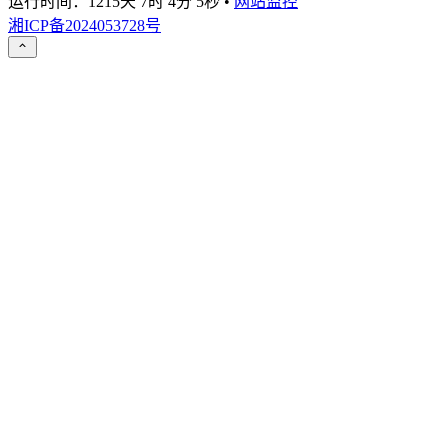
运行时间：
1215天 7时 4分 5秒
•
网站监控
湘ICP备2024053728号