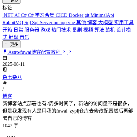
更多
标签
.NET
AI
C#
C# 学习合集
CICD
Docker
git
MinimalApi
RabbitMQ
Sql
Sql Server
uniapp
vue
其他
博客
大模型
实用工具
开箱
日常
服务器
游戏
热门技术
番剧
视频
算法
装机
设计模
式
键盘
音乐
更多
Astro/fuwai博客配置教程
2025-08-11
杂七杂八
/
博客
新博客站点部署也有2周多时间了，新站的访问量不是很多，
但是我发现有人是用我的fuwai_zyplj仓库去修改配置然后再部
署自己的博客
1047 字
|