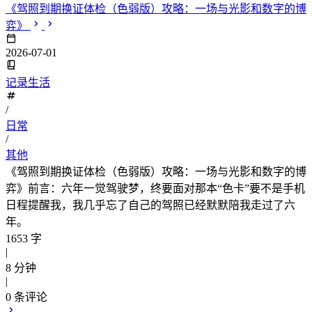
《驾照到期换证体检（色弱版）攻略：一场与光影和数字的博
弈》
2026-07-01
记录生活
/
日常
/
其他
《驾照到期换证体检（色弱版）攻略：一场与光影和数字的博
弈》前言：六年一觉驾驶梦，终要面对那本“色卡”要不是手机
日程提醒我，我几乎忘了自己的驾照已经默默陪我走过了六
年。
1653 字
|
8 分钟
|
0
条评论