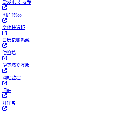
爱发电-支持我
图片转Ico
文件快递柜
日历记账系统
便签墙
便签墙交互版
网站监控
旧站
开往🚆