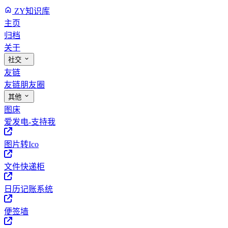
ZY知识库
主页
归档
关于
社交
友链
友链朋友圈
其他
图床
爱发电-支持我
图片转Ico
文件快递柜
日历记账系统
便签墙