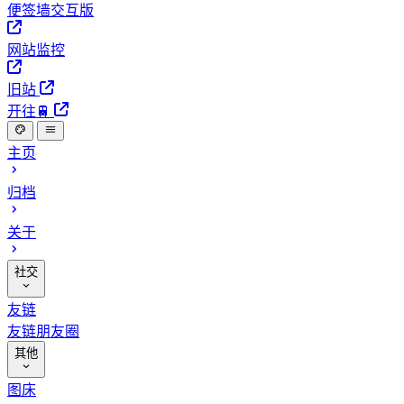
便签墙交互版
网站监控
旧站
开往🚆
主页
归档
关于
社交
友链
友链朋友圈
其他
图床